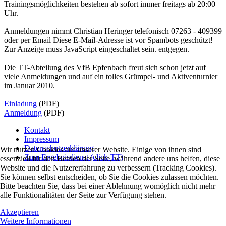
Trainingsmöglichkeiten bestehen ab sofort immer freitags ab 20:00
Uhr.
Anmeldungen nimmt Christian Heringer telefonisch 07263 - 409399
oder per Email
Diese E-Mail-Adresse ist vor Spambots geschützt!
Zur Anzeige muss JavaScript eingeschaltet sein.
entgegen.
Die TT-Abteilung des VfB Epfenbach freut sich schon jetzt auf
viele Anmeldungen und auf ein tolles Grümpel- und Aktiventurnier
im Januar 2010.
Einladung
(PDF)
Anmeldung
(PDF)
Kontakt
Impressum
Datenschutzerklärung
Wir nutzen Cookies auf unserer Website. Einige von ihnen sind
Zum Ergebnisdienst (click-TT)
essenziell für den Betrieb der Seite, während andere uns helfen, diese
Website und die Nutzererfahrung zu verbessern (Tracking Cookies).
Sie können selbst entscheiden, ob Sie die Cookies zulassen möchten.
Bitte beachten Sie, dass bei einer Ablehnung womöglich nicht mehr
alle Funktionalitäten der Seite zur Verfügung stehen.
Akzeptieren
Weitere Informationen